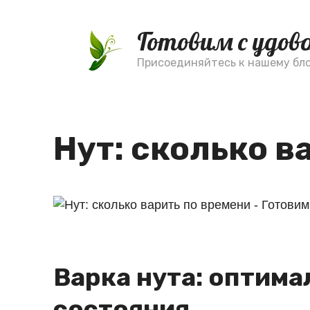
Перейти
к
Готовим с удо
контенту
Присоединяйтесь к нашему блог
Нут: сколько в
Варка нута: оптима
состояния