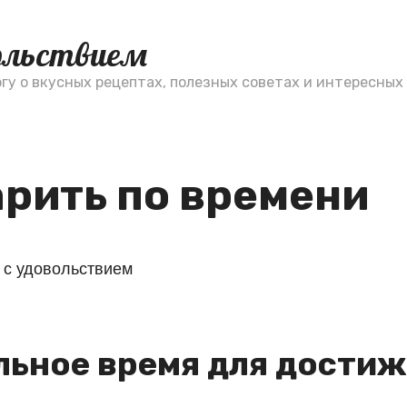
вольствием
у о вкусных рецептах, полезных советах и интересных 
арить по времени
льное время для дости