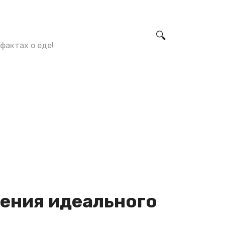
фактах о еде!
жения идеального